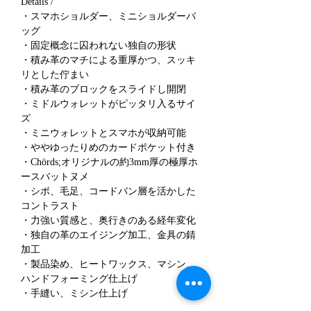
Details /
・スマホショルダー、ミニショルダーバ
ッグ
・固定概念に囚われない独自の形状
・積み革のマチによる重厚かつ、スッキ
リとした佇まい
・積み革のブロックをスライドし開閉
・ミドルウォレットがピッタリ入るサイ
ズ
・ミニウォレットとスマホが収納可能
・ややゆったりめのカードポケット付き
・Chörds;オリジナルの約3mm厚の極厚ホ
ースバットヌメ
・シボ、毛足、コードバン層を活かした
コントラスト
・力強い質感と、奥行きのある経年変化
・独自の革のエイジング加工、金具の錆
加工
・製品染め、ヒートワックス、マシン、
ハンドフォーミング仕上げ
・手縫い、ミシン仕上げ